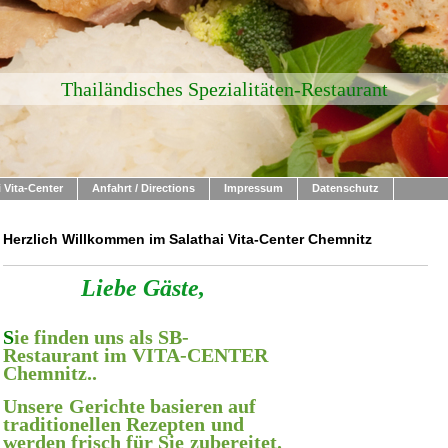
Thailändisches Spezialitäten-Restaurant
i Vita-Center
Anfahrt / Directions
Impressum
Datenschutz
Herzlich Willkommen im Salathai Vita-Center Chemnitz
Liebe Gäste,
S
ie finden uns als SB-
Restaurant im VITA-CENTER
Chemnitz..
Unsere
Gerichte basieren auf
traditionellen Rezepten
und
werden frisch für Sie
zubereitet.